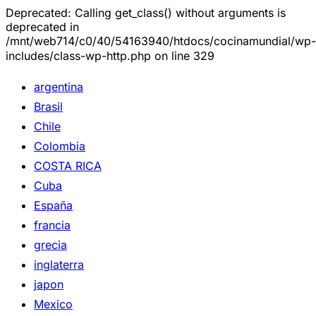
Deprecated: Calling get_class() without arguments is
deprecated in
/mnt/web714/c0/40/54163940/htdocs/cocinamundial/wp-
includes/class-wp-http.php on line 329
argentina
Brasil
Chile
Colombia
COSTA RICA
Cuba
España
francia
grecia
inglaterra
japon
Mexico