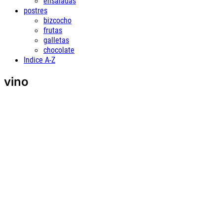
ensaladas
postres
bizcocho
frutas
galletas
chocolate
Indice A-Z
vino