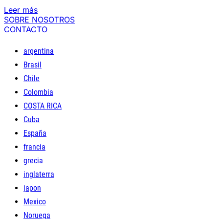
Leer más
SOBRE NOSOTROS
CONTACTO
argentina
Brasil
Chile
Colombia
COSTA RICA
Cuba
España
francia
grecia
inglaterra
japon
Mexico
Noruega