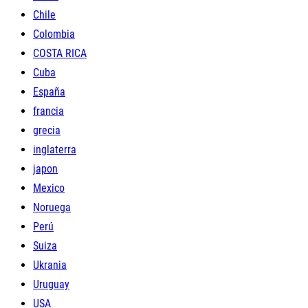
Chile
Colombia
COSTA RICA
Cuba
España
francia
grecia
inglaterra
japon
Mexico
Noruega
Perú
Suiza
Ukrania
Uruguay
USA