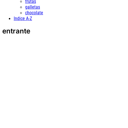
frutas
galletas
chocolate
Indice A-Z
entrante