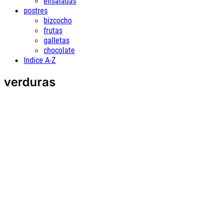
ensaladas
postres
bizcocho
frutas
galletas
chocolate
Indice A-Z
verduras