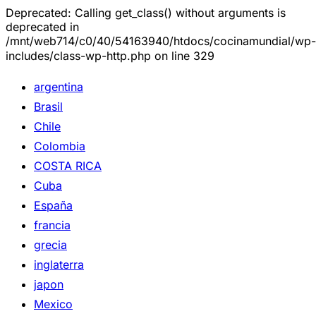
Deprecated: Calling get_class() without arguments is
deprecated in
/mnt/web714/c0/40/54163940/htdocs/cocinamundial/wp-
includes/class-wp-http.php on line 329
argentina
Brasil
Chile
Colombia
COSTA RICA
Cuba
España
francia
grecia
inglaterra
japon
Mexico