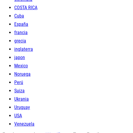
COSTA RICA
Cuba
España
francia
grecia
inglaterra
japon
Mexico
Noruega
Perú
Suiza
Ukrania
Uruguay
USA
Venezuela