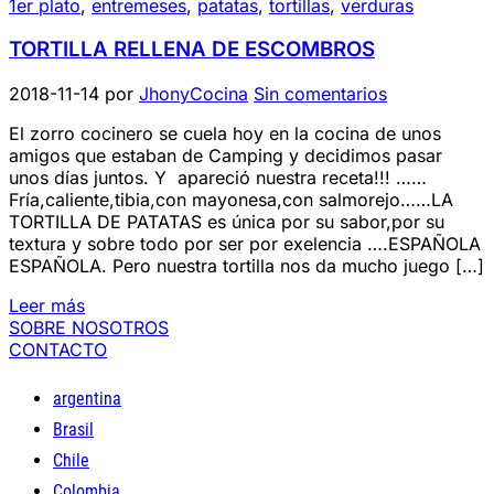
1er plato
,
entremeses
,
patatas
,
tortillas
,
verduras
TORTILLA RELLENA DE ESCOMBROS
2018-11-14
por
JhonyCocina
Sin comentarios
El zorro cocinero se cuela hoy en la cocina de unos
amigos que estaban de Camping y decidimos pasar
unos días juntos. Y apareció nuestra receta!!! ……
Fría,caliente,tibia,con mayonesa,con salmorejo……LA
TORTILLA DE PATATAS es única por su sabor,por su
textura y sobre todo por ser por exelencia ….ESPAÑOLA
ESPAÑOLA. Pero nuestra tortilla nos da mucho juego […]
Leer más
SOBRE NOSOTROS
CONTACTO
argentina
Brasil
Chile
Colombia