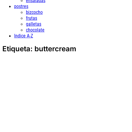
ensaladas
postres
bizcocho
frutas
galletas
chocolate
Indice A-Z
Etiqueta:
buttercream