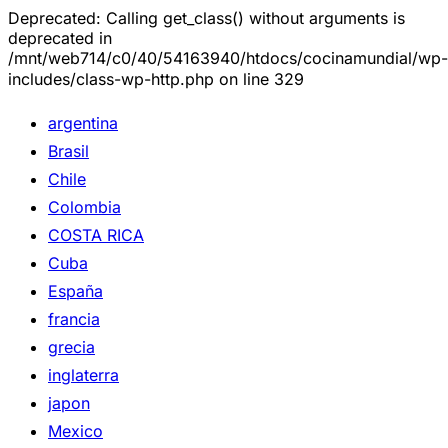
Deprecated: Calling get_class() without arguments is
deprecated in
/mnt/web714/c0/40/54163940/htdocs/cocinamundial/wp-
includes/class-wp-http.php on line 329
argentina
Brasil
Chile
Colombia
COSTA RICA
Cuba
España
francia
grecia
inglaterra
japon
Mexico