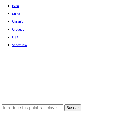
Perú
Suiza
Ukrania
Uruguay
USA
Venezuela