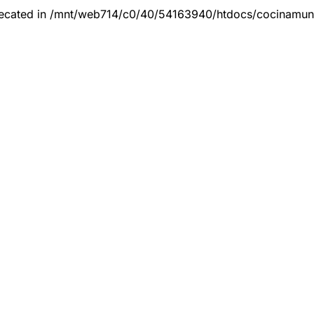
eprecated in /mnt/web714/c0/40/54163940/htdocs/cocinamun