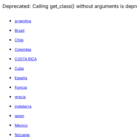
Deprecated: Calling get_class() without arguments is d
argentina
Brasil
Chile
Colombia
COSTA RICA
Cuba
España
francia
grecia
inglaterra
japon
Mexico
Noruega