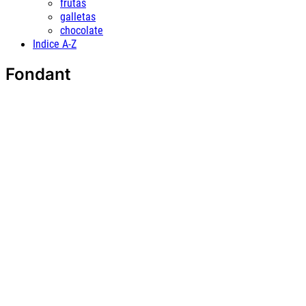
frutas
galletas
chocolate
Indice A-Z
Fondant