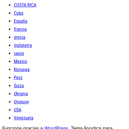
COSTA RICA
Cuba
España
francia
grecia
inglaterra
japon
Mexico
Noruega
Perú
Suiza
Ukrania
Uruguay
USA
Venezuela
Funciona gracias a
WordPress.
Tema Foodica para