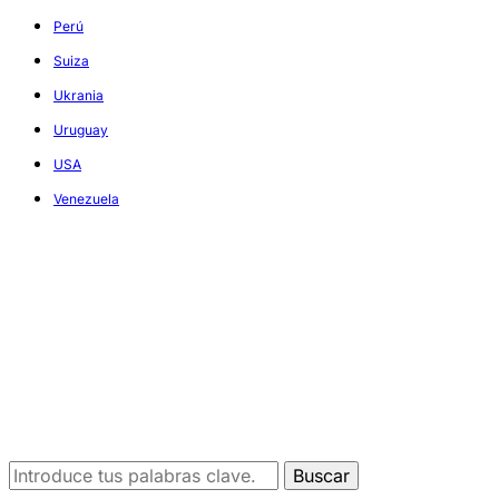
Perú
Suiza
Ukrania
Uruguay
USA
Venezuela