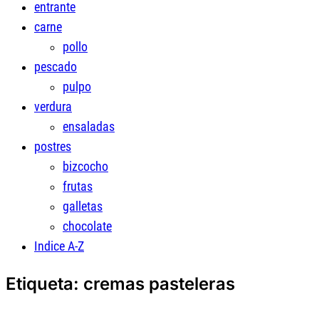
entrante
carne
pollo
pescado
pulpo
verdura
ensaladas
postres
bizcocho
frutas
galletas
chocolate
Indice A-Z
Etiqueta:
cremas pasteleras