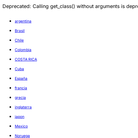
Deprecated: Calling get_class() without arguments is d
argentina
Brasil
Chile
Colombia
COSTA RICA
Cuba
España
francia
grecia
inglaterra
japon
Mexico
Noruega