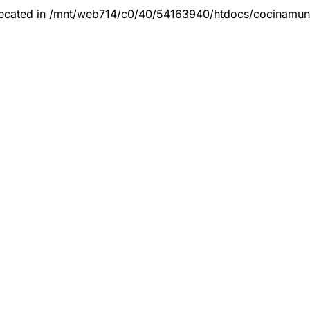
eprecated in /mnt/web714/c0/40/54163940/htdocs/cocinamun