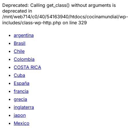
Deprecated: Calling get_class() without arguments is
deprecated in
/mnt/web714/c0/40/54163940/htdocs/cocinamundial/wp-
includes/class-wp-http.php on line 329
argentina
Brasil
Chile
Colombia
COSTA RICA
Cuba
España
francia
grecia
inglaterra
japon
Mexico