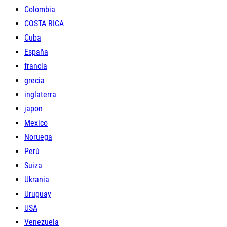
Colombia
COSTA RICA
Cuba
España
francia
grecia
inglaterra
japon
Mexico
Noruega
Perú
Suiza
Ukrania
Uruguay
USA
Venezuela