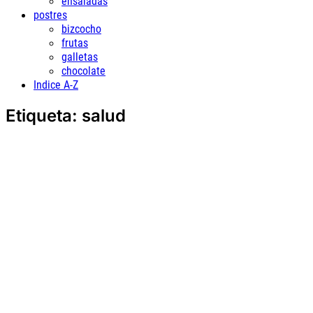
ensaladas
postres
bizcocho
frutas
galletas
chocolate
Indice A-Z
Etiqueta:
salud