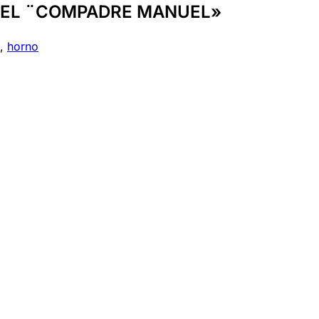
 DEL ¨COMPADRE MANUEL»
,
horno