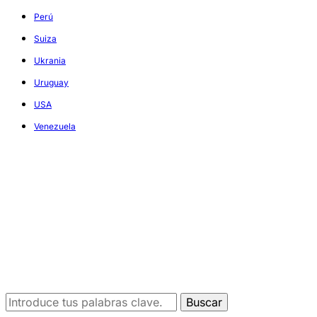
Perú
Suiza
Ukrania
Uruguay
USA
Venezuela