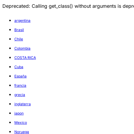
Deprecated: Calling get_class() without arguments is d
argentina
Brasil
Chile
Colombia
COSTA RICA
Cuba
España
francia
grecia
inglaterra
japon
Mexico
Noruega