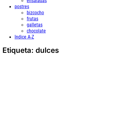
ensaladas
postres
bizcocho
frutas
galletas
chocolate
Indice A-Z
Etiqueta:
dulces