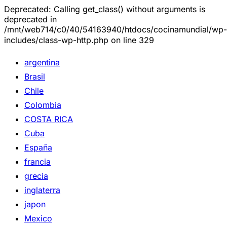
Deprecated: Calling get_class() without arguments is
deprecated in
/mnt/web714/c0/40/54163940/htdocs/cocinamundial/wp-
includes/class-wp-http.php on line 329
argentina
Brasil
Chile
Colombia
COSTA RICA
Cuba
España
francia
grecia
inglaterra
japon
Mexico