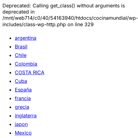
Deprecated: Calling get_class() without arguments is
deprecated in
/mnt/web714/c0/40/54163940/htdocs/cocinamundial/wp-
includes/class-wp-http.php on line 329
argentina
Brasil
Chile
Colombia
COSTA RICA
Cuba
España
francia
grecia
inglaterra
japon
Mexico