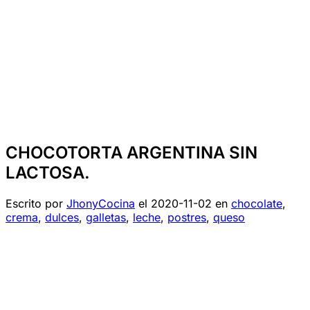
CHOCOTORTA ARGENTINA SIN
LACTOSA.
Escrito por
JhonyCocina
el
2020-11-02
en
chocolate
,
crema
,
dulces
,
galletas
,
leche
,
postres
,
queso