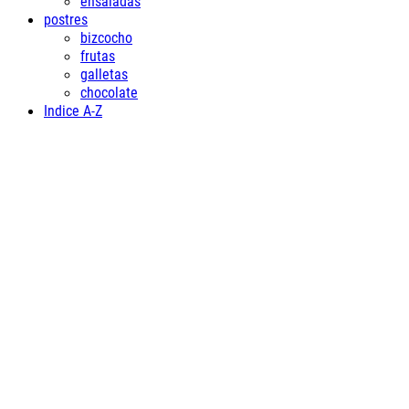
ensaladas
postres
bizcocho
frutas
galletas
chocolate
Indice A-Z