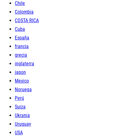
Chile
Colombia
COSTA RICA
Cuba
España
francia
grecia
inglaterra
japon
Mexico
Noruega
Perú
Suiza
Ukrania
Uruguay
USA