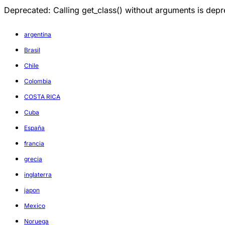
Deprecated: Calling get_class() without arguments is d
argentina
Brasil
Chile
Colombia
COSTA RICA
Cuba
España
francia
grecia
inglaterra
japon
Mexico
Noruega