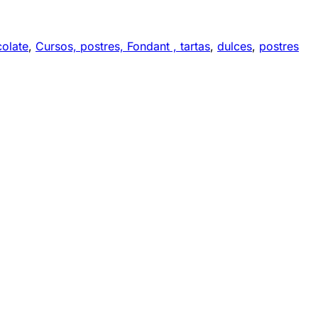
olate
,
Cursos, postres, Fondant , tartas
,
dulces
,
postres