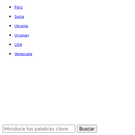
Perú
Suiza
Ukrania
Uruguay
USA
Venezuela