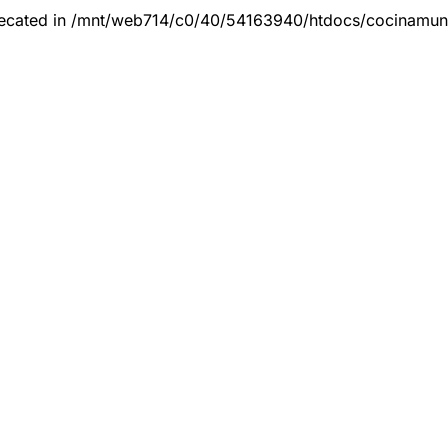
eprecated in /mnt/web714/c0/40/54163940/htdocs/cocinamun