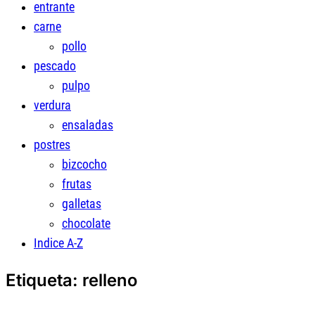
entrante
carne
pollo
pescado
pulpo
verdura
ensaladas
postres
bizcocho
frutas
galletas
chocolate
Indice A-Z
Etiqueta:
relleno