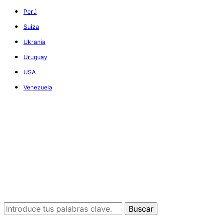
Perú
Suiza
Ukrania
Uruguay
USA
Venezuela