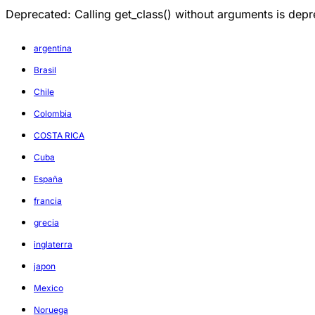
Deprecated: Calling get_class() without arguments is d
argentina
Brasil
Chile
Colombia
COSTA RICA
Cuba
España
francia
grecia
inglaterra
japon
Mexico
Noruega