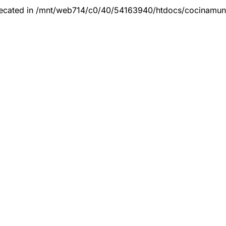
eprecated in /mnt/web714/c0/40/54163940/htdocs/cocinamun